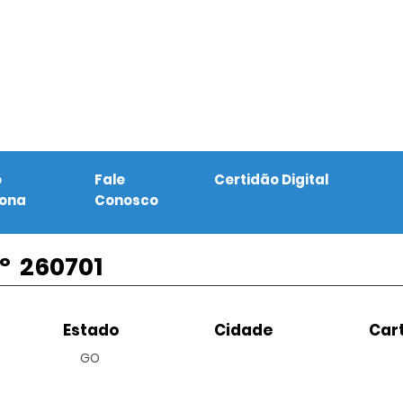
o
Fale
Certidão Digital
iona
Conosco
º
260701
Estado
Cidade
Cart
GO