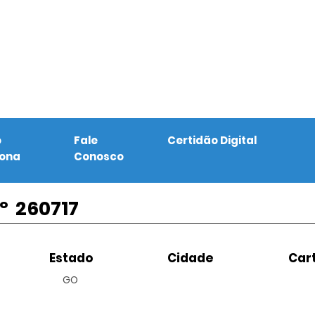
o
Fale
Certidão Digital
iona
Conosco
º
260717
Estado
Cidade
Cart
GO