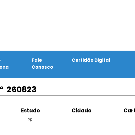
o
Fale
Certidão Digital
iona
Conosco
º
260823
Estado
Cidade
Cart
PR