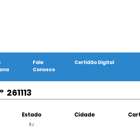
o
Fale
Certidão Digital
iona
Conosco
º
261113
Estado
Cidade
Cart
RJ