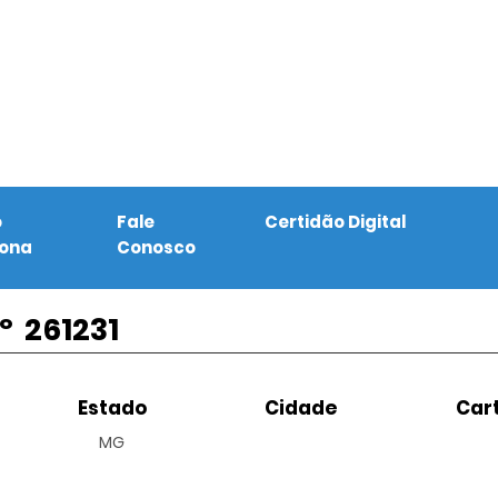
o
Fale
Certidão Digital
iona
Conosco
º
261231
Estado
Cidade
Cart
MG