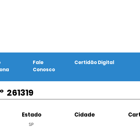
o
Fale
Certidão Digital
iona
Conosco
º
261319
Estado
Cidade
Cart
SP