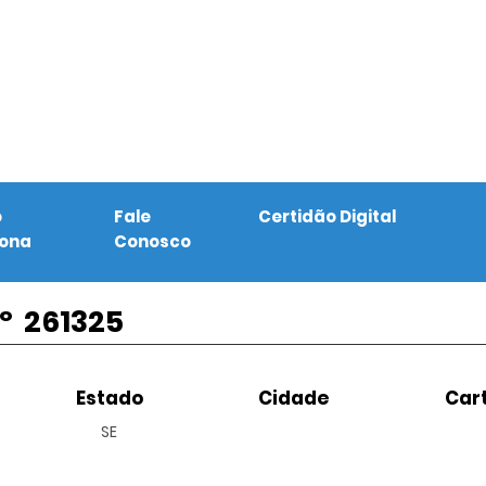
o
Fale
Certidão Digital
iona
Conosco
º
261325
Estado
Cidade
Cart
SE