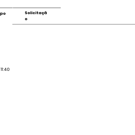
Solicitaçã
mpo
o
11:40