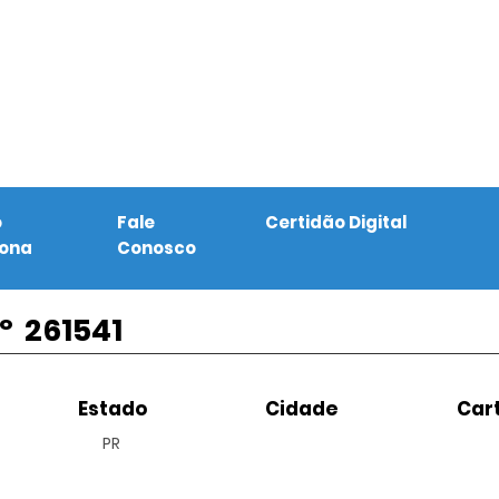
o
Fale
Certidão Digital
iona
Conosco
º
261541
Estado
Cidade
Cart
PR