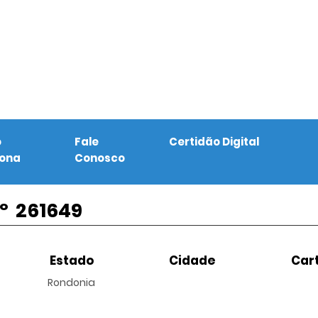
o
Fale
Certidão Digital
iona
Conosco
º
261649
Estado
Cidade
Cart
Rondonia