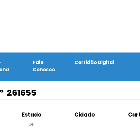
o
Fale
Certidão Digital
iona
Conosco
º
261655
Estado
Cidade
Cart
DF