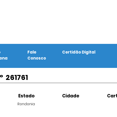
o
Fale
Certidão Digital
iona
Conosco
º
261761
Estado
Cidade
Cart
Rondonia