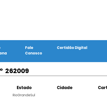
o
Fale
Certidão Digital
iona
Conosco
º
262009
Estado
Cidade
Cart
RioGrandeSul